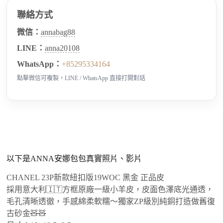
聯絡方式
微信：
annabag88
LINE：
anna20108
WhatsApp：
+85295334164
點擊微信可複製，LINE / WhatsApp 直接打開對話
以下是ANNA安娜包包真實照片、影片
CHANEL 23P新款紐扣版19WOC 黑金 正品皮
採用意大利🇮🇹方框原廠一級小羊皮，皮面色澤底光通透，
毛孔清晰透徹，手感綿柔軟糯～獨家ZP級別純銅打造做舊復
古砂金🧸🧸