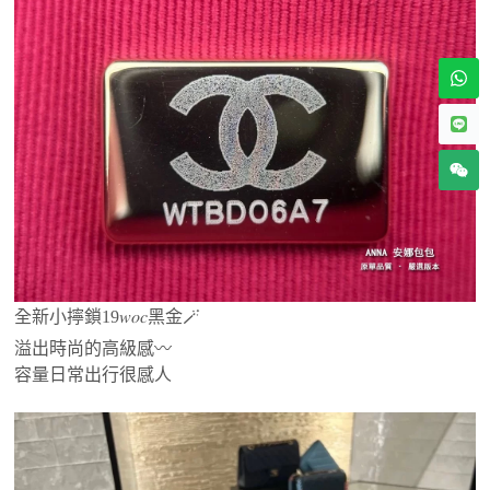
全新小擰鎖19𝑤𝑜𝑐黑金🪄
溢出時尚的高級感〰️
容量日常出行很感人