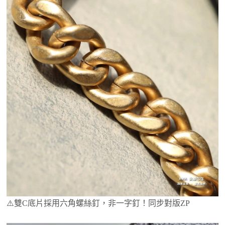
⚠️雙C底片採用六角螺絲釘，非一字釘！同步對版ZP