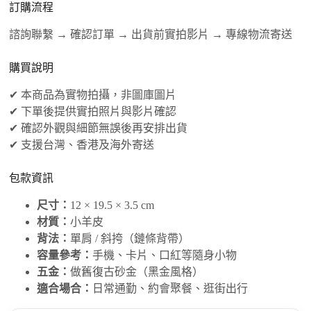
訂購流程
諮詢聯繫 → 確認訂單 → 出貨前實拍影片 → 專線物流寄送
購買說明
✔ 本商品為實物拍攝，非圖庫圖片
✔ 下單後提供實拍照片與影片確認
✔ 確認外觀與細節無誤後再安排出貨
✔ 支援台灣、香港及海外寄送
包款資訊
尺寸：
12 × 19.5 × 3.5 cm
材質：
小羊皮
背法：
單肩 / 斜挎（鏈條背帶）
容量參考：
手機、卡片、口紅等隨身小物
五金：
做舊復古砂金（黑金風格）
適合場合：
日常通勤、約會聚餐、逛街出行