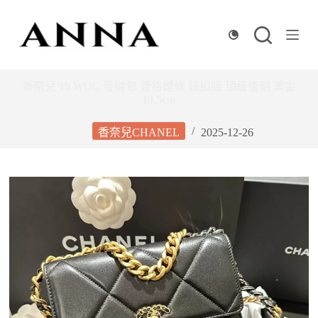
跳
至
主
要
內
香奈兒 19 WOC 發財包 菱格鏈條 鈕扣版 頂級復刻 黑金
19.5cm
容
香奈兒CHANEL
2025-12-26