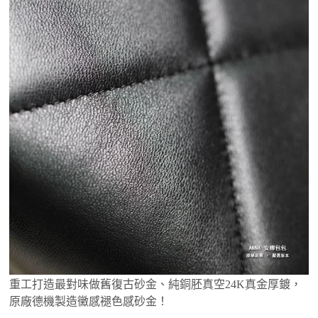
重工打造最對味做舊復古砂金、純銅胚真空24K真金厚鍍，
原廠德機製造黴感褪色感砂金！