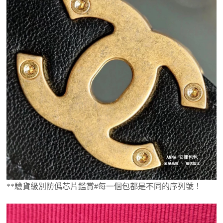
**驗貨級別防僞芯片鑑賞#每一個包都是不同的序列號！