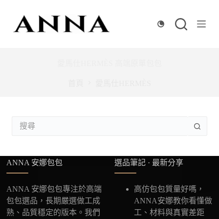
跳
至
主
要
內
愛馬仕HERMÈS 高端原單包包
容
首頁
愛馬仕HERMÈS
找
不
到
符
ANNA 安娜包包
選品筆記 · 最新分享
合
的
ANNA 安娜包包專注於高端
高仿包包質量好嗎，
包包選品，長期嚴選做工成
ANNA安娜教你看懂做
熟、品質穩定的版本。我們
工、材料與真實差距