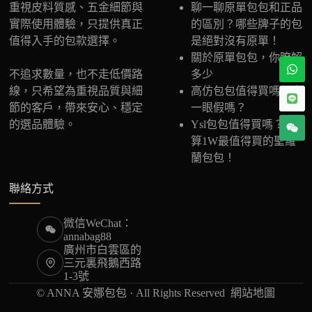
重視皮料質感、五金細節與
聊一聊原單包包和正品
實際使用體驗，只提供真正
的區別？哪些牌子的包
值得入手的包款選擇。
是絕對沒有原單！
關於原單包包，你瞭解
不追求數量，也不走低價路
多少
線，只希望為重視品質與細
高仿包包值得買嗎？會
節的客戶，帶來安心、穩定
一眼假嗎？
的選品體驗。
Ysl包包值得買嗎？預
算1W最值得買的聖羅
蘭包包！
聯絡方式
微信WeChat：
annabag88
廣州市白雲區的
三元裏飛鵝西路
1-3號
© ANNA 安娜包包 · All Rights Reserved
網站地圖