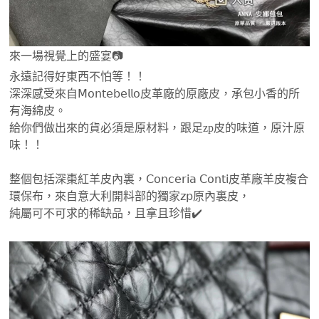
來一場視覺上的盛宴📷
永遠記得好東西不怕等！！
深深感受來自𝖬𝗈𝗇𝗍𝖾𝖻𝖾𝗅𝗅𝗈皮革廠的原廠皮，承包小香的所
有海綿皮。
給你們做出來的貨必須是原材料，跟足zp皮的味道，原汁原
味！！
整個包括深棗紅羊皮內裏，𝖢𝗈𝗇𝖼𝖾𝗋𝗂𝖺 𝖢𝗈𝗇𝗍𝗂皮革廠羊皮複合
環保布，來自意大利開料部的獨家𝗓𝗉原內裏皮，
純屬可不可求的稀缺品，且拿且珍惜✔️