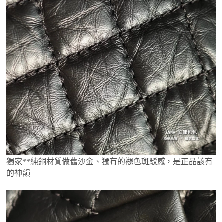
獨家**純銅材質做舊沙金、獨有的褪色斑駁感，是正品該有
的神韻