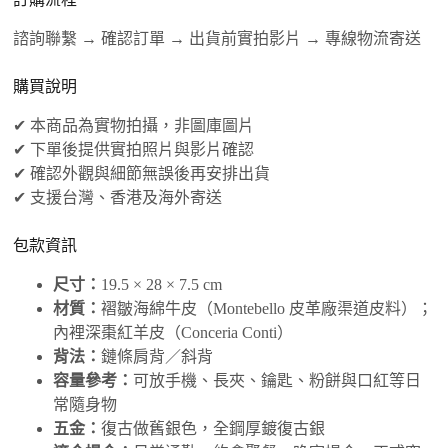
諮詢聯繫 → 確認訂單 → 出貨前實拍影片 → 專線物流寄送
購買說明
✔ 本商品為實物拍攝，非圖庫圖片
✔ 下單後提供實拍照片與影片確認
✔ 確認外觀與細節無誤後再安排出貨
✔ 支援台灣、香港及海外寄送
包款資訊
尺寸：
19.5 × 28 × 7.5 cm
材質：
褶皺海綿牛皮（Montebello 皮革廠渠道皮料）；
內裡深棗紅羊皮（Conceria Conti）
背法：
鏈條肩背／斜背
容量參考：
可放手機、長夾、鑰匙、粉餅與口紅等日
常隨身物
五金：
復古做舊銀色，全鋼厚鍍復古銀