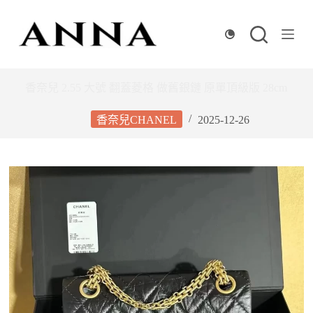
跳
至
主
要
內
香奈兒 2.55 大號 翻蓋菱格 做舊銀鏈 原單頂級版 28cm
容
香奈兒CHANEL
2025-12-26