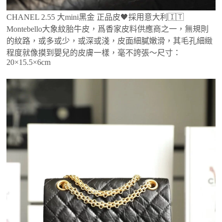
CHANEL 2.55 大mini黑金 正品皮🖤採用意大利🇮🇹
Montebello大象紋胎牛皮，爲香家皮料供應商之一，無規則
的紋路，或多或少，或深或淺，皮面細膩嫩滑，其毛孔細緻
程度就像摸到嬰兒的皮膚一樣，毫不誇張～尺寸：
20×15.5×6cm