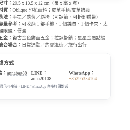
尺寸：
20.5 x 13.5 x 12 cm（長 x 高 x 寬）
材質：
Oblique 印花面料；皮革手柄/皮革飾邊
背法：
手提／肩背／斜挎（可調節、可拆卸肩帶）
容量參考：
可收納 1 部手機、1 個錢包、1 個卡夾、太
陽眼鏡、脣膏
五金：
復古金色飾面五金；拉鍊掛鎖；星星金屬點綴
適合場合：
日常通勤／約會逛街／旅行出行
絡方式
信：
annabag88
LINE：
WhatsApp：
anna20108
+85295334164
微信可複製，LINE / WhatsApp 直接打開對話