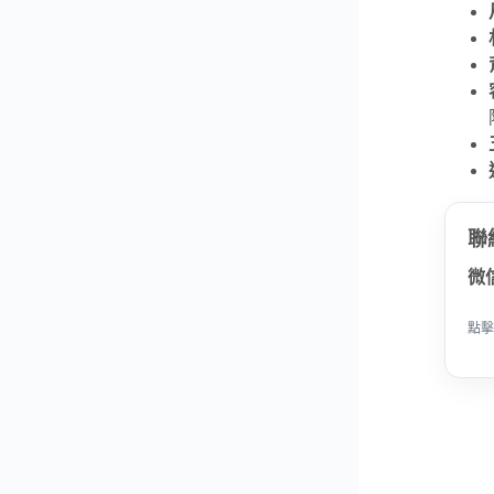
聯
微
點擊