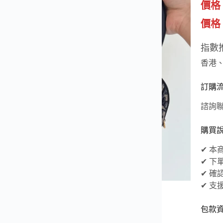
價格
價格（
指數
香港
訂購
諮詢聯
購買
✔ 
✔ 
✔ 
✔ 
包款