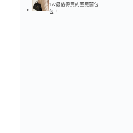
以下
1W最值得買的聖羅蘭包
包！