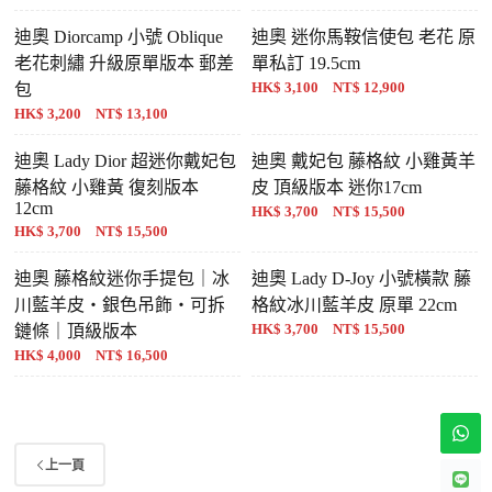
迪奧 Diorcamp 小號 Oblique
迪奧 迷你馬鞍信使包 老花 原
老花刺繡 升級原單版本 郵差
單私訂 19.5cm
HK$ 3,100 NT$ 12,900
包
HK$ 3,200 NT$ 13,100
迪奧 Lady Dior 超迷你戴妃包
迪奧 戴妃包 藤格紋 小雞黃羊
藤格紋 小雞黃 復刻版本
皮 頂級版本 迷你17cm
12cm
HK$ 3,700 NT$ 15,500
HK$ 3,700 NT$ 15,500
迪奧 藤格紋迷你手提包｜冰
迪奧 Lady D-Joy 小號橫款 藤
川藍羊皮・銀色吊飾・可拆
格紋冰川藍羊皮 原單 22cm
HK$ 3,700 NT$ 15,500
鏈條｜頂級版本
HK$ 4,000 NT$ 16,500
上一頁