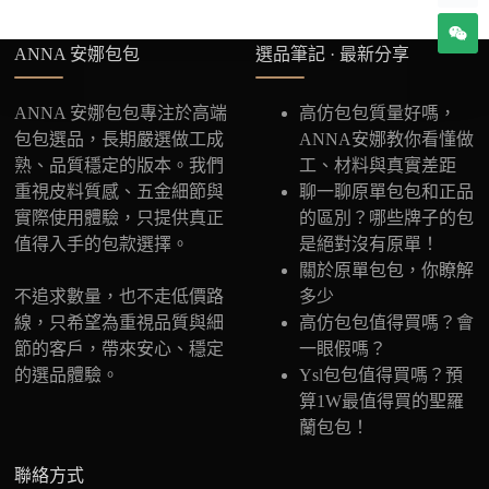
ANNA 安娜包包
選品筆記 · 最新分享
ANNA 安娜包包專注於高端
高仿包包質量好嗎，
包包選品，長期嚴選做工成
ANNA安娜教你看懂做
熟、品質穩定的版本。我們
工、材料與真實差距
重視皮料質感、五金細節與
聊一聊原單包包和正品
實際使用體驗，只提供真正
的區別？哪些牌子的包
值得入手的包款選擇。
是絕對沒有原單！
關於原單包包，你瞭解
不追求數量，也不走低價路
多少
線，只希望為重視品質與細
高仿包包值得買嗎？會
節的客戶，帶來安心、穩定
一眼假嗎？
的選品體驗。
Ysl包包值得買嗎？預
算1W最值得買的聖羅
蘭包包！
聯絡方式