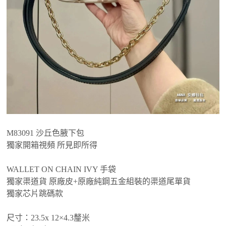
M83091 沙丘色腋下包
獨家開箱視頻 所見即所得
WALLET ON CHAIN IVY 手袋
獨家渠道貨 原廠皮+原廠純鋼五金組裝的渠道尾單貨
獨家芯片跳碼款
尺寸：23.5x 12×4.3釐米