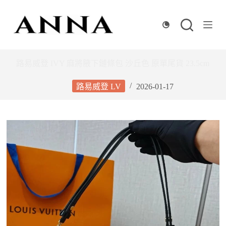
跳
至
主
要
內
路易威登 IVY 麻將腋下鏈條包 沙丘色 原單尾貨 23.5cm
容
路易威登 LV
2026-01-17