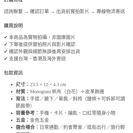
諮詢聯繫 → 確認訂單 → 出貨前實拍影片 → 專線物流寄送
購買說明
✔ 本商品為實物拍攝，非圖庫圖片
✔ 下單後提供實拍照片與影片確認
✔ 確認外觀與細節無誤後再安排出貨
✔ 支援台灣、香港及海外寄送
包款資訊
尺寸：
23.5 × 12 × 4.3 cm
材質：
Monogram 帆布（白花）＋皮革飾邊
背法：
手提／腋下／單肩／斜挎（鏈條＋可拆卸可調
節肩帶）
容量參考：
手機、卡片、鑰匙、口紅等隨身小物
五金：
金色五金
適合場合：
日常通勤／約會聚會／逛街出行／旅行輕