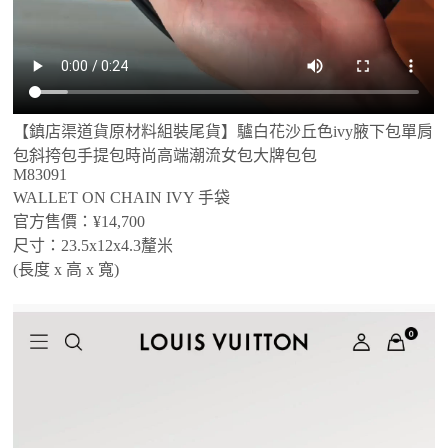
【鎮店渠道貨原材料組裝尾貨】驢白花沙丘色ivy腋下包單肩
包斜挎包手提包時尚高端潮流女包大牌包包
M83091
WALLET ON CHAIN IVY 手袋
官方售價：¥14,700
尺寸：23.5x12x4.3釐米
(長度 x 高 x 寬)