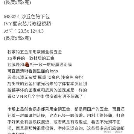
(長度x高x寬)
M83091 沙丘色腋下包
IVY獨家芯片教程視頻
尺寸：23.5x 12×4.3
(長度x高x寬)