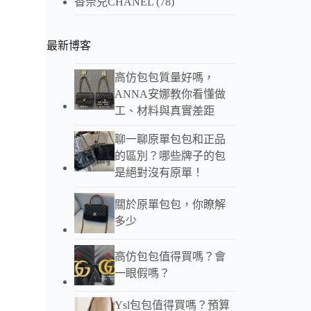
香奈兒CHANEL
(78)
最新博客
高仿包包質量好嗎，
ANNA安娜教你看懂做
工、材料與真實差距
聊一聊原單包包和正品
的區別？哪些牌子的包
是絕對沒有原單！
關於原單包包，你瞭解
多少
高仿包包值得買嗎？會
一眼假嗎？
以下
Ysl包包值得買嗎？預算