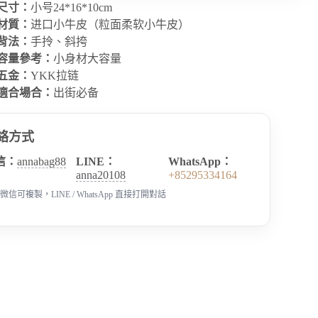
尺寸：
小号24*16*10cm
材質：
进口小牛皮（粒面柔软小牛皮）
背法：
手拎、斜挎
容量參考：
小身材大容量
五金：
YKK拉链
適合場合：
出街必备
絡方式
信：
annabag88
LINE：
WhatsApp：
anna20108
+85295334164
微信可複製，LINE / WhatsApp 直接打開對話