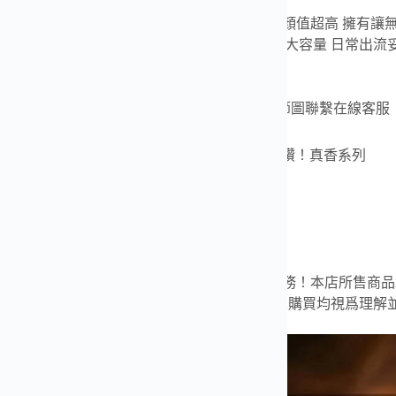
zle bag 明星同款 採用進口小牛皮 YKK拉鍊 這款顏值超高 
 進口紡織內襯可自由摺疊 手拎、斜挎 小身材大容量 日常出流妥妥滴 百搭又方
全套🎁
力推爆款色👏 ⚠️模版有限，更多款式顏色細節圖聯繫在線客服！ 
柔軟小牛皮🐂 隨意按壓不變形哦～ 質感真的超讚！真香系列
細節圖👇🏻👇🏻👇🏻
i細節圖
說明～親愛的顧客~感謝您選擇我們的產品與服務！本店所售商品均
授權。如有異議，請在購買前與小店溝通，下單購買均視爲理解