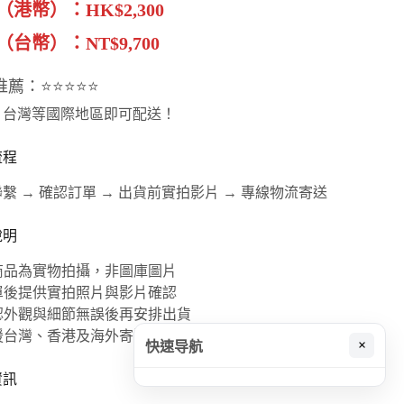
（港幣）：HK$2,300
台幣）：NT$9,700
推薦：⭐⭐⭐⭐⭐
、台灣等國際地區即可配送！
流程
繫 → 確認訂單 → 出貨前實拍影片 → 專線物流寄送
說明
本商品為實物拍攝，非圖庫圖片
下單後提供實拍照片與影片確認
確認外觀與細節無誤後再安排出貨
支援台灣、香港及海外寄送
×
快速导航
資訊