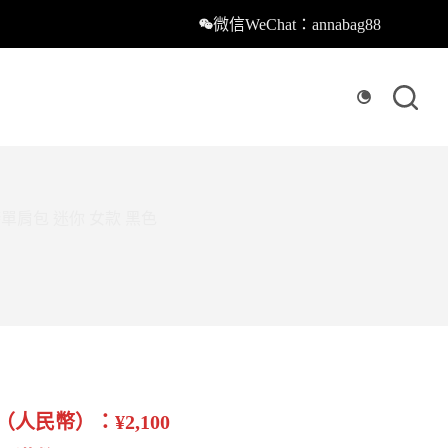
微信WeChat：annabag88
挎單肩包 迷你 女款 黑色
（人民幣）：¥2,100