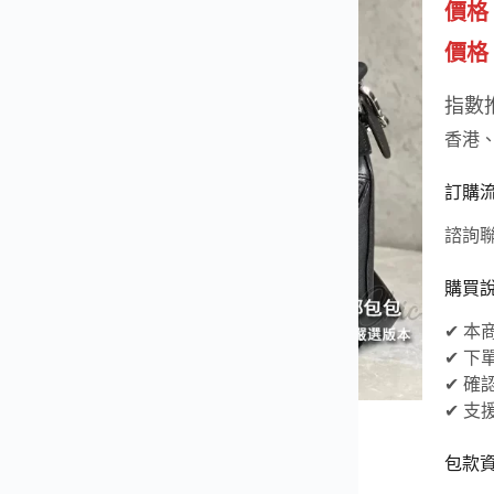
價格
價格（
指數
香港
訂購
諮詢聯
購買
✔ 
✔ 
✔ 
✔ 
包款