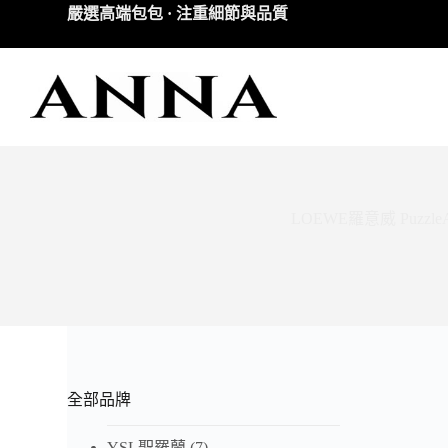
嚴選高端包包 · 注重細節與品質
跳
至
主
要
內
容
LOEWE羅意威 Puz
全部品牌
YSL聖羅蘭
(7)