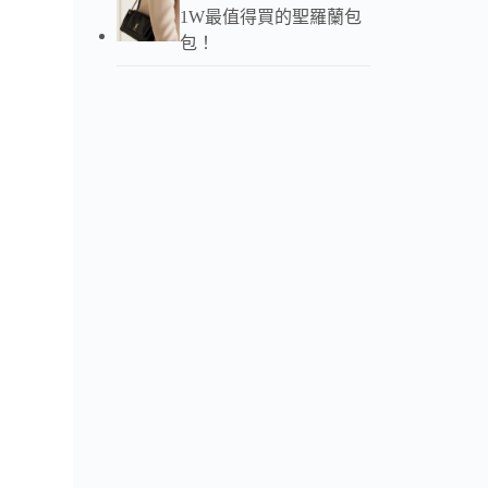
1W最值得買的聖羅蘭包
Puz
包！
色拼接
配zp
小紅
粒面
小號實拍
min
購買
牌方