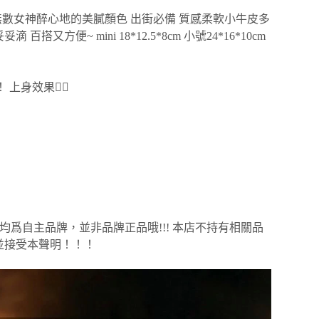
擁有讓無數女神醉心地的美膩顏色 出街必備 質感柔軟小牛皮多
便~ mini 18*12.5*8cm 小號24*16*10cm
上身效果👇🏻
爲自主品牌，並非品牌正品哦!!! 本店不持有相關品
並接受本聲明！！！