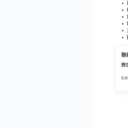
聯
微
點擊
是ANNA安娜包包真實照片、影片