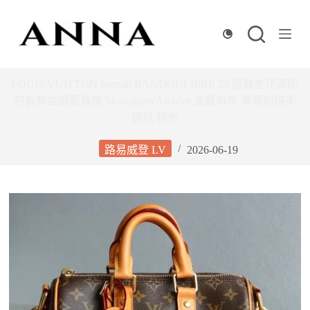
跳
至
主
要
內
LOUIS VUITTON keepall BANDOULIÈRE 25 經典老花滿印
容
可拆卸並調節肩帶 Monogram Archive 塗層帆布 單肩斜挎手
提包 棕色
路易威登 LV
2026-06-19