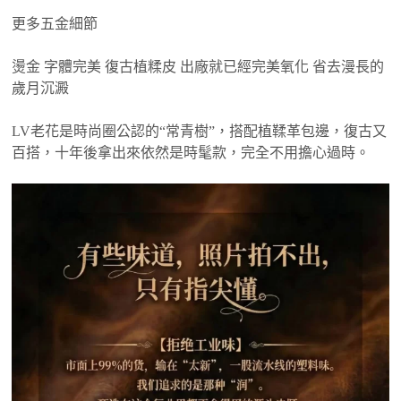
更多五金細節
燙金 字體完美 復古植糅皮 出廠就已經完美氧化 省去漫長的
歲月沉澱
LV老花是時尚圈公認的“常青樹”，搭配植鞣革包邊，復古又
百搭，十年後拿出來依然是時髦款，完全不用擔心過時。