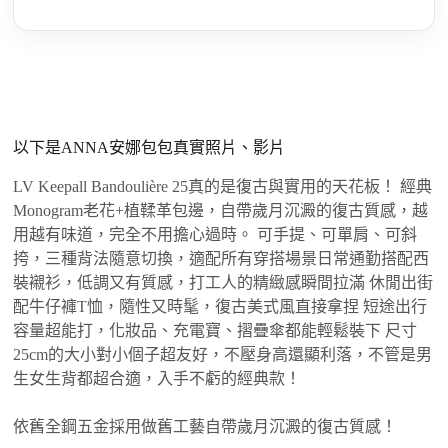
以下是ANNA安娜包包真實照片、影片
LV Keepall Bandoulière 25真的是復古與實用的天花板！ 經典
Monogram老花+植鞣革包邊，自帶歲月沉澱的復古質感，越
用越有味道，完全不用擔心過時。 可手提、可單肩、可斜
挎，三種背法隨意切換，適配所有穿搭場景日常通勤搭配西
裝襯衫，低調又有質感，打工人的精緻感瞬間拉滿 休閒出街
配牛仔褲T恤，隨性又時髦，復古美式風直接拿捏 短途出行
容量超能打，化妝品、充電寶、摺疊傘都能輕鬆裝下 尺寸
25cm的大小對小個子超友好，不壓身高還顯利落，不管是男
生女生背都超合適，入手不虧的經典款！
依舊全鋼五金採用做舊工藝自帶歲月沉澱的復古質感！