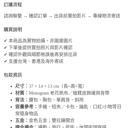
訂購流程
諮詢聯繫 → 確認訂單 → 出貨前實拍影片 → 專線物流寄送
購買說明
✔ 本商品為實物拍攝，非圖庫圖片
✔ 下單後提供實拍照片與影片確認
✔ 確認外觀與細節無誤後再安排出貨
✔ 支援台灣、香港及海外寄送
包款資訊
尺寸：
37 × 14 × 13 cm（長×高×寬）
材質：
Monogram 老花帆布／植鞣皮飾邊與背帶
背法：
腰包、胸包、單肩背、斜挎
容量參考：
手機、短夾／卡包、鑰匙、口紅/小物等日
常隨身物品
五金：
金色五金；雙拉鍊開合
適合場合：
通勤、旅行、逛街、休閒街頭穿搭