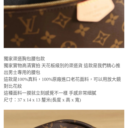
獨家渠道胸包腰包款
獨家實物高清實拍 天花板級別的渠道貨 這款是我們精心推
出男士專用的腰包
這款是100%真料，100%原廠進口老花面料，可以用放大鏡
對比花紋
這種面料一摸就立刻感覺不一樣 手感非常細膩
尺寸：37 x 14 x 13 釐米(長度 x 高 x 寬)