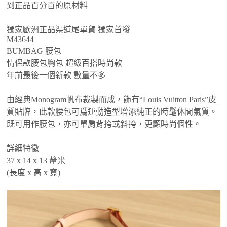
到正品百分百的原材料
獨家歐洲正品渠道尾單貨 獨家首發
M43644
BUMBAG 腰包
情侶款腰包胸包 超級百搭時尚款
年前最後一個新款 數量不多
由經典Monogram帆布裁製而成，飾有“Louis Vuitton Paris”皮
質貼牌，此款腰包可爲運動造型增添純正的時髦休閒氣質。
既可用作腰包，亦可單肩背挎或斜挎，更顯時尚個性。
詳細特徵
37 x 14 x 13 釐米
(長度 x 高 x 寬)