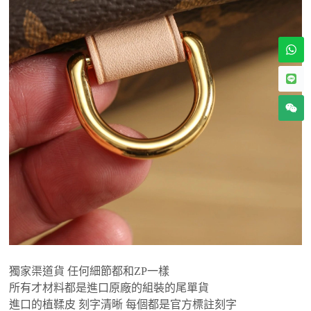
獨家渠道貨 任何細節都和ZP一樣
所有才材料都是進口原廠的組裝的尾單貨
進口的植鞣皮 刻字清晰 每個都是官方標註刻字