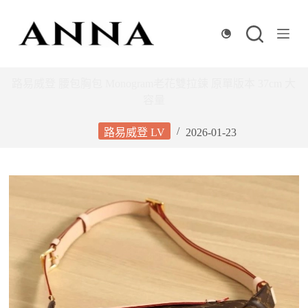
跳
至
主
要
內
路易威登 腰包胸包 Monogram老花雙拉鍊 原單版本 37cm 大
容
容量
路易威登 LV
2026-01-23