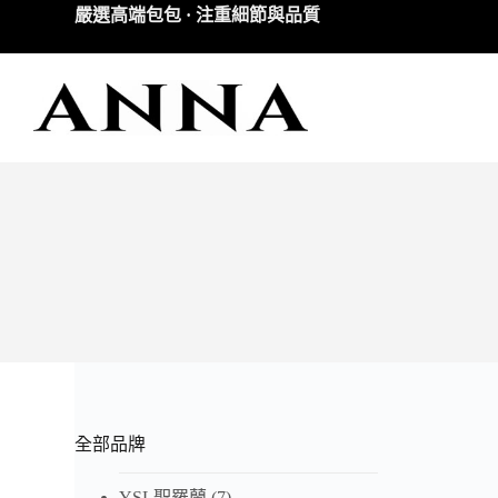
嚴選高端包包 · 注重細節與品質
跳
至
主
要
內
容
全部品牌
YSL聖羅蘭
(7)