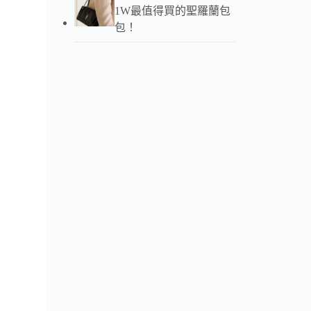
1W最值得買的聖羅蘭包
【鎮
包！
真正
巴比
們家
巴比
“L
這個
五金
尺寸：1