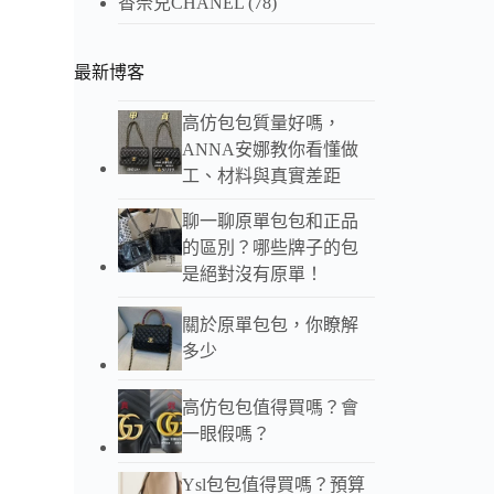
香奈兒CHANEL
(78)
最新博客
高仿包包質量好嗎，
ANNA安娜教你看懂做
工、材料與真實差距
聊一聊原單包包和正品
的區別？哪些牌子的包
是絕對沒有原單！
關於原單包包，你瞭解
多少
高仿包包值得買嗎？會
一眼假嗎？
以下
Ysl包包值得買嗎？預算