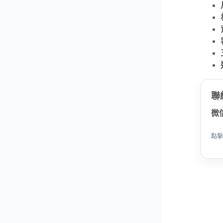
聯
微
點擊
是ANNA安娜包包真實照片、影片