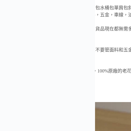
店渠道貨原皮原五金組裝尾貨】老花巴比龍圓筒包水桶包單肩包
的渠道原廠貨，正品級品質，我們確保所有材料，五金，車線，
龍老花現貨，大貨已到！還是驢家的老渠道貨，貨品現在都無需
的貨品！
龍老花這款全網只有我們做的是對版的，我們先不要管面料和五
V”字母的壓印深度和顏色只有我們的是對的。
包真的很香，專櫃2W，而我們真的不要太便宜，100%原廠的
，真的買到就是賺大啦！
9 x 9 x 9 釐米(長度 x 高 x 寬)