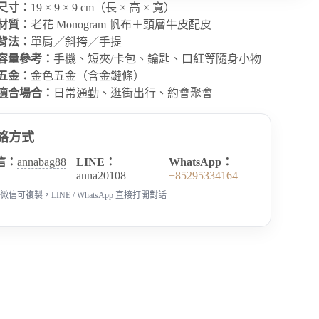
尺寸：
19 × 9 × 9 cm（長 × 高 × 寬）
材質：
老花 Monogram 帆布＋頭層牛皮配皮
背法：
單肩／斜挎／手提
容量參考：
手機、短夾/卡包、鑰匙、口紅等隨身小物
五金：
金色五金（含金鏈條）
適合場合：
日常通勤、逛街出行、約會聚會
絡方式
信：
annabag88
LINE：
WhatsApp：
anna20108
+85295334164
微信可複製，LINE / WhatsApp 直接打開對話