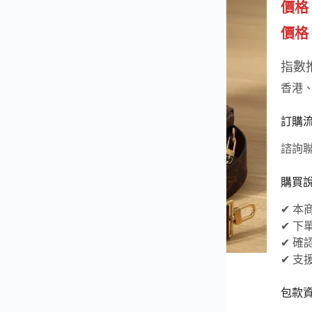
價格
價格（
指數
香港
訂購
諮詢聯
購買
✔ 
✔ 
✔ 
✔ 
包款