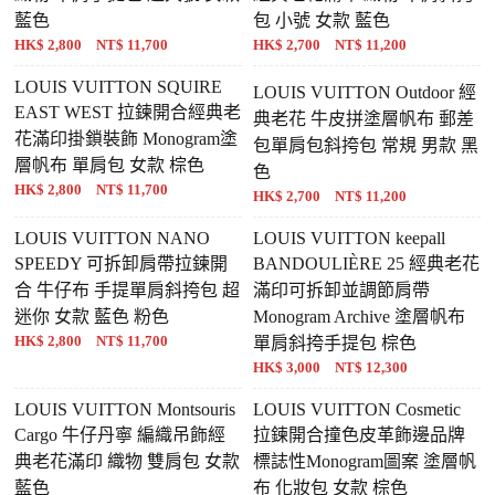
藍色
包 小號 女款 藍色
HK$ 2,800 NT$ 11,700
HK$ 2,700 NT$ 11,200
LOUIS VUITTON SQUIRE
LOUIS VUITTON Outdoor 經
EAST WEST 拉鍊開合經典老
典老花 牛皮拼塗層帆布 郵差
花滿印掛鎖裝飾 Monogram塗
包單肩包斜挎包 常規 男款 黑
層帆布 單肩包 女款 棕色
色
HK$ 2,800 NT$ 11,700
HK$ 2,700 NT$ 11,200
LOUIS VUITTON NANO
LOUIS VUITTON keepall
SPEEDY 可拆卸肩帶拉鍊開
BANDOULIÈRE 25 經典老花
合 牛仔布 手提單肩斜挎包 超
滿印可拆卸並調節肩帶
迷你 女款 藍色 粉色
Monogram Archive 塗層帆布
HK$ 2,800 NT$ 11,700
單肩斜挎手提包 棕色
HK$ 3,000 NT$ 12,300
LOUIS VUITTON Montsouris
LOUIS VUITTON Cosmetic
Cargo 牛仔丹寧 編織吊飾經
拉鍊開合撞色皮革飾邊品牌
典老花滿印 織物 雙肩包 女款
標誌性Monogram圖案 塗層帆
藍色
布 化妝包 女款 棕色