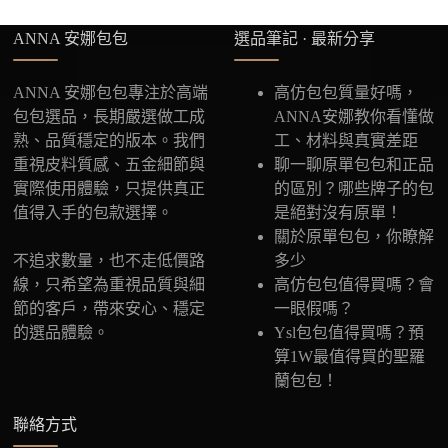
ANNA 安娜包包
選品筆記 · 最新分享
ANNA 安娜包包專注於高端
高仿包包質量好嗎，
包包選品，長期嚴選做工成
ANNA安娜教你看懂做
熟、品質穩定的版本。我們
工、材料與真實差距
重視皮料質感、五金細節與
聊一聊原單包包和正品
實際使用體驗，只提供真正
的區別？哪些牌子的包
值得入手的包款選擇。
是絕對沒有原單！
關於原單包包，你瞭解
不追求數量，也不走低價路
多少
線，只希望為重視品質與細
高仿包包值得買嗎？會
節的客戶，帶來安心、穩定
一眼假嗎？
的選品體驗。
Ysl包包值得買嗎？預
算1W最值得買的聖羅
蘭包包！
聯絡方式