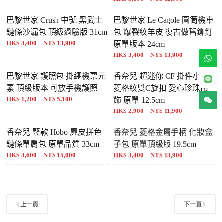
巴黎世家 Crush 中號 黑武士
巴黎世家 Le Cagole 圓筒機車
鏈條沙漏包 頂級過驗版 31cm
包 爆裂紋羊皮 復古做舊鉚釘
HK$ 3,400 NT$ 13,900
原單版本 24cm
HK$ 3,400 NT$ 13,900
巴黎世家 護照包 掛繩機票元
香奈兒 超迷你 CF 掛件小包
素 頂級版本 可放手機護照
菱格紋雙C旋扣 愛心珍珠吊
HK$ 1,200 NT$ 5,100
飾 原單 12.5cm
HK$ 2,900 NT$ 11,900
香奈兒 竪款 Hobo 麂皮拼色
香奈兒 菱格金屬手柄 化妝盒
鏈條單肩包 原單品質 33cm
子包 原單頂級版 19.5cm
HK$ 3,600 NT$ 15,000
HK$ 3,400 NT$ 13,900
上一頁
下一頁