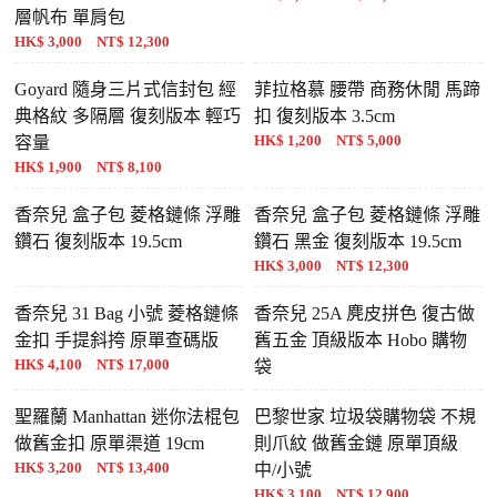
層帆布 單肩包
HK$ 3,000 NT$ 12,300
Goyard 隨身三片式信封包 經
菲拉格慕 腰帶 商務休閒 馬蹄
典格紋 多隔層 復刻版本 輕巧
扣 復刻版本 3.5cm
HK$ 1,200 NT$ 5,000
容量
HK$ 1,900 NT$ 8,100
香奈兒 盒子包 菱格鏈條 浮雕
香奈兒 盒子包 菱格鏈條 浮雕
鑽石 復刻版本 19.5cm
鑽石 黑金 復刻版本 19.5cm
HK$ 3,000 NT$ 12,300
香奈兒 31 Bag 小號 菱格鏈條
香奈兒 25A 麂皮拼色 復古做
金扣 手提斜挎 原單查碼版
舊五金 頂級版本 Hobo 購物
HK$ 4,100 NT$ 17,000
袋
聖羅蘭 Manhattan 迷你法棍包
巴黎世家 垃圾袋購物袋 不規
做舊金扣 原單渠道 19cm
則爪紋 做舊金鏈 原單頂級
HK$ 3,200 NT$ 13,400
中/小號
HK$ 3,100 NT$ 12,900