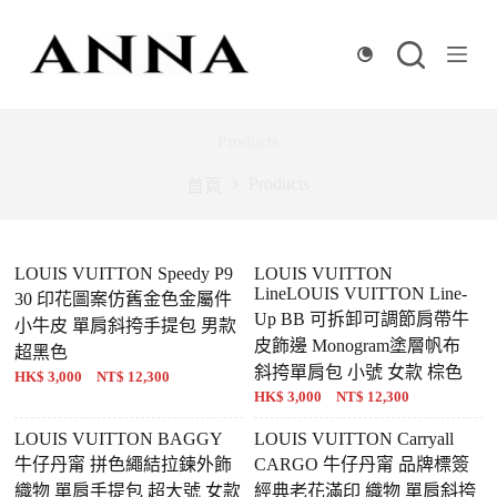
跳
至
主
要
內
Products
容
Products
首頁
LOUIS VUITTON Speedy P9
LOUIS VUITTON
LineLOUIS VUITTON Line-
30 印花圖案仿舊金色金屬件
Up BB 可拆卸可調節肩帶牛
小牛皮 單肩斜挎手提包 男款
皮飾邊 Monogram塗層帆布
超黑色
斜挎單肩包 小號 女款 棕色
HK$ 3,000 NT$ 12,300
HK$ 3,000 NT$ 12,300
LOUIS VUITTON BAGGY
LOUIS VUITTON Carryall
牛仔丹甯 拼色繩結拉鍊外飾
CARGO 牛仔丹甯 品牌標簽
織物 單肩手提包 超大號 女款
經典老花滿印 織物 單肩斜挎