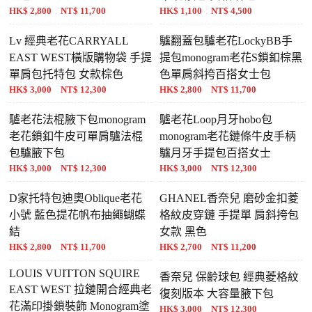
HK$ 2,800 NT$ 11,700
HK$ 1,100 NT$ 4,500
Lv 經典老花CARRYALL
驢翻蓋包驢老花LockyBB手
EAST WEST橫版購物袋 手提
提包monogram老花S鎖釦棕黑
單肩包托特包 女款棕色
色單肩斜挎百搭女士包
HK$ 3,000 NT$ 12,300
HK$ 2,800 NT$ 11,700
驢老花法棍腋下包monogram
驢老花Loop月牙hobo包
老花鎖釦牛皮可單肩驢法棍
monogram老花鏈條牛皮手柄
包驢腋下包
驢月牙手提包百搭女士
HK$ 3,000 NT$ 12,300
HK$ 3,000 NT$ 12,300
D家托特包迪奧Oblique老花
GHANEL香奈兒 磨砂金扣菱
小號 藍色提花帆布抽繩蝴蝶
格紋皮穿鏈 手提單 肩斜挎包
結
女款 黑色
HK$ 2,800 NT$ 11,700
HK$ 2,700 NT$ 11,200
LOUIS VUITTON SQUIRE
香奈兒 保齡球包 經典菱格紋
EAST WEST 拉鏈開合經典老
復刻版本 大容量腋下包
花滿印掛鎖裝飾 Monogram塗
HK$ 3,000 NT$ 12,300