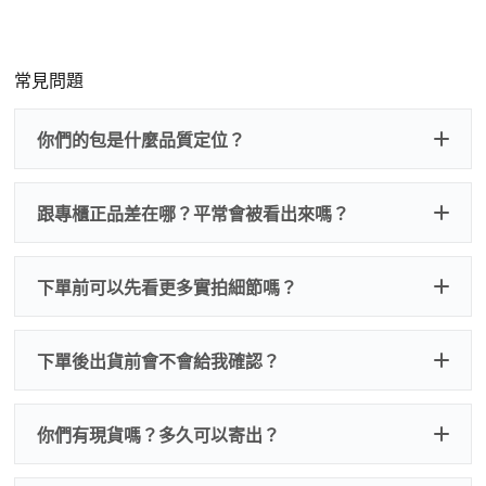
常見問題
你們的包是什麼品質定位？
跟專櫃正品差在哪？平常會被看出來嗎？
下單前可以先看更多實拍細節嗎？
下單後出貨前會不會給我確認？
會。一般情況下，下單後會安排實拍照片／影片
你們有現貨嗎？多久可以寄出？
給你確認，確認外觀與細節沒問題再發貨。這樣
做就是避免你收到後覺得跟想像不一樣。