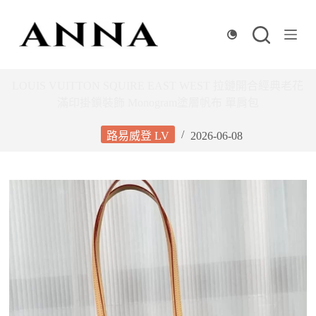
跳
至
主
要
內
LOUIS VUITTON SQUIRE EAST WEST 拉鏈開合經典老花
容
滿印掛鎖裝飾 Monogram塗層帆布 單肩包
路易威登 LV
2026-06-08