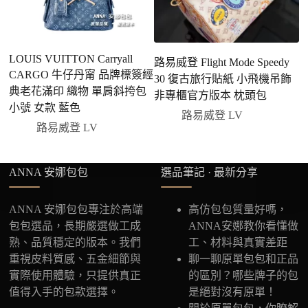
LOUIS VUITTON Carryall
路易威登 Flight Mode Speedy
路
CARGO 牛仔丹甯 品牌標簽經
30 復古旅行貼紙 小飛機吊飾
老
典老花滿印 織物 單肩斜挎包
非專櫃官方版本 枕頭包
小號 女款 藍色
路易威登 LV
路易威登 LV
ANNA 安娜包包
選品筆記 · 最新分享
ANNA 安娜包包專注於高端
高仿包包質量好嗎，
包包選品，長期嚴選做工成
ANNA安娜教你看懂做
熟、品質穩定的版本。我們
工、材料與真實差距
重視皮料質感、五金細節與
聊一聊原單包包和正品
實際使用體驗，只提供真正
的區別？哪些牌子的包
值得入手的包款選擇。
是絕對沒有原單！