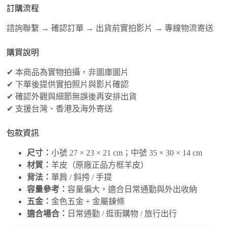
訂購流程
諮詢聯繫 → 確認訂單 → 出貨前實拍影片 → 專線物流寄送
購買說明
✔ 本商品為實物拍攝，非圖庫圖片
✔ 下單後提供實拍照片與影片確認
✔ 確認外觀與細節無誤後再安排出貨
✔ 支援台灣、香港及海外寄送
包款資訊
尺寸：
小號 27 × 23 × 21 cm；中號 35 × 30 × 14 cm
材質：
羊皮（原廠正品方框羊皮）
背法：
單肩 / 斜挎 / 手提
容量參考：
容量偏大，適合日常通勤與外出收納
五金：
金色五金 + 金屬鍊條
適合場合：
日常通勤 / 逛街購物 / 旅行出行