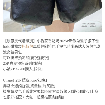
【原廠皮代購級別】小香家香奶奶2025P新款菜籃子腋下包
hobo購物袋
托特包
單肩包斜挎包手提包時尚高端大牌包包潮
流女包男包
可以排單預定啦[慶祝][慶祝]
25P 春夏預告系列[愉快]
小號ZP 47700購入[愉快]
Chane1 25P 嬉皮hono包[色]
非常火爆[強][強]貨量極少[笑臉]
這隻嬉皮包手感非常柔軟[666]容量超級大[愛心][愛心]上身
也很好搭配，大氣！超級推薦[強][強]