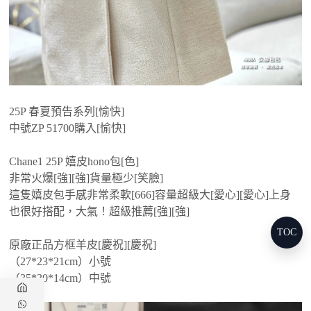
25P 春夏預告系列[愉快]
中號ZP 51700購入[愉快]
Chane1 25P 嬉皮hono包[色]
非常火爆[強][強]貨量極少[笑臉]
這隻嬉皮包手感非常柔軟[666]容量超級大[愛心][愛心]上身
也很好搭配，大氣！超級推薦[強][強]
TOC
原廠正品方框羊皮[慶祝][慶祝]
（27*23*21cm）小號
（35*30*14cm）中號