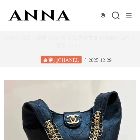
跳
至
主
要
內
香奈兒 菜籃子 嬉皮 Hobo 包 金鍊 方框羊皮 頂級復刻版本 大
容
容量（25P）
香奈兒CHANEL
2025-12-29