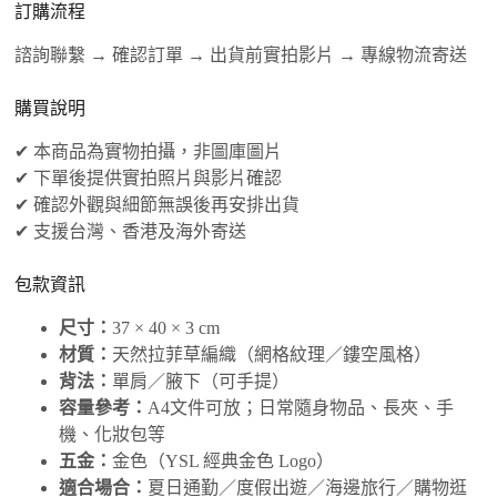
訂購流程
諮詢聯繫 → 確認訂單 → 出貨前實拍影片 → 專線物流寄送
購買說明
✔ 本商品為實物拍攝，非圖庫圖片
✔ 下單後提供實拍照片與影片確認
✔ 確認外觀與細節無誤後再安排出貨
✔ 支援台灣、香港及海外寄送
包款資訊
尺寸：
37 × 40 × 3 cm
材質：
天然拉菲草編織（網格紋理／鏤空風格）
背法：
單肩／腋下（可手提）
容量參考：
A4文件可放；日常隨身物品、長夾、手
機、化妝包等
五金：
金色（YSL 經典金色 Logo）
適合場合：
夏日通勤／度假出遊／海邊旅行／購物逛