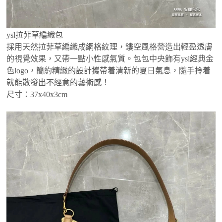
ysl拉菲草編織包
採用天然拉菲草編織成網格紋理，鏤空風格營造出輕盈透膚
的視覺效果，又帶一點小性感氣質。包包中央飾有ysl經典金
色logo，簡約精緻的設計攜帶着清新的夏日氣息，隨手拎着
就能散發出不經意的藝術感！
尺寸：37x40x3cm