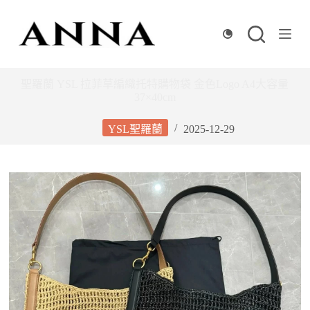
跳
至
主
要
內
聖羅蘭 YSL 拉菲草編織托特購物袋 金色Logo A4大容量
37×40cm
容
YSL聖羅蘭
2025-12-29