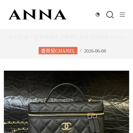
跳
至
主
要
內
香奈兒 盒子包 菱格鏈條 浮雕鑽石 黑金 復刻版本 19.5cm
容
香奈兒CHANEL
2026-06-08