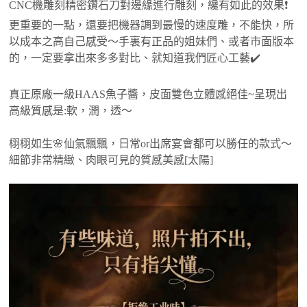
CNC機雕刻精密鑽石刀對邊緣進行雕刻，纔有如此的效果❗️
更重要的一點，還要把機器調到最慢的速度雕，不能快，所
以成本之高自己感受～手裏有正品的姐妹們、或者市面版本
的，一定要拿出來多多對比、就知道我們匠心工藝✔️
真正原廠一級HAAS魚子醬，皮面雙色立體感絕佳~呈現出
高級質感是:軟，潤，透～
栩栩如生🌸仙氣飄飄，日常or出席宴會都可以勝任的款式～
細節非常精緻、肉眼可見的質感美感[太陽]