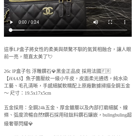
這季LP盒子將女性的柔美與桀驁不馴的氣質相融合，讓人眼
前一亮，簡直太美了💘
26c lP盒子包 浮雕鑽石💎黑金正品皮 採用法國🇫🇷
【𝐻𝐴𝐴𝑆】魚子醬壓紋一級小牛皮，皮面柔光通透，純水染
工藝、毛孔清晰，手感細膩軟糯配上原廠數據掃描全鋼五金
～ 尺寸：19.5x17x5cm
五金採用：全鋼24k五金、厚金鍍層以及內部打磨細膩、線
條、弧度流暢自然❗️鑽石採用硅鈦料鑽石鑲嵌，bulingbuling超
級奢華閃耀💎