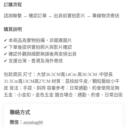
訂購流程
諮詢聯繫 → 確認訂單 → 出貨前實拍影片 → 專線物流寄送
購買說明
✔ 本商品為實物拍攝，非圖庫圖片
✔ 下單後提供實拍照片與影片確認
✔ 確認外觀與細節無誤後再安排出貨
✔ 支援台灣、香港及海外寄送
包款資訊 尺寸：大號36.5CM寬14Cm 高30.5CM :中號長
31.5Cm寬13CM高27CM 材質：荔枝紋牛皮／顆粒壓紋小牛
皮 背法：手提、斜挎 容量參考：日常通勤、約會使用足夠
五金：小金扣，金色五金 適合場合：通勤、約會、日常出街
聯絡方式
微信：
annabag88