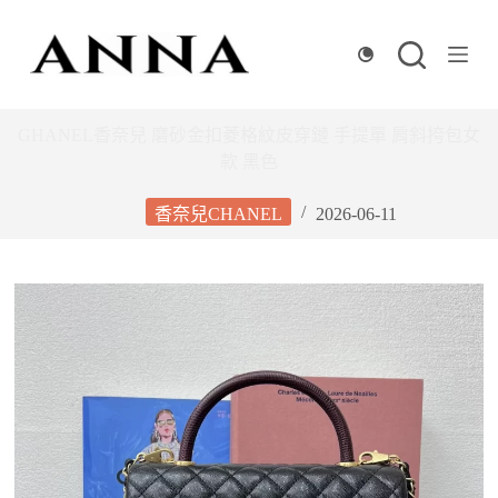
跳
至
主
要
內
GHANEL香奈兒 磨砂金扣菱格紋皮穿鏈 手提單 肩斜挎包女
容
款 黑色
香奈兒CHANEL
2026-06-11