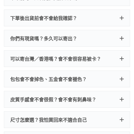
下單後出貨前會不會給我確認？
會。一般情況下，下單後會安排實拍照片／影片
你們有現貨嗎？多久可以寄出？
給你確認，確認外觀與細節沒問題再發貨。這樣
做就是避免你收到後覺得跟想像不一樣。
可以寄台灣／香港嗎？會不會很容易被卡？
包包會不會掉色、五金會不會褪色？
皮質手感會不會很假？會不會有刺鼻味？
尺寸怎麼選？我怕買回來不適合自己