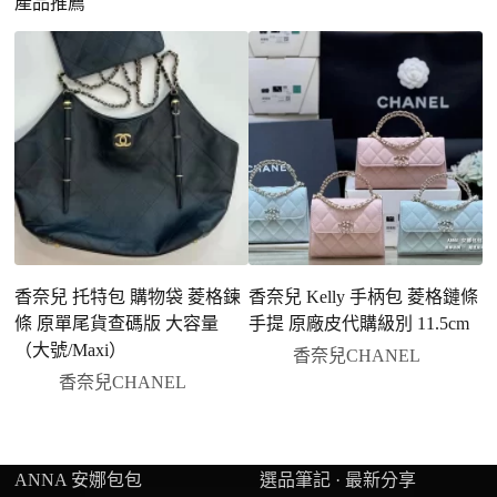
產品推薦
香奈兒 托特包 購物袋 菱格鍊
香奈兒 Kelly 手柄包 菱格鏈條
香
條 原單尾貨查碼版 大容量
手提 原廠皮代購級別 11.5cm
（大號/Maxi）
香奈兒CHANEL
香奈兒CHANEL
ANNA 安娜包包
選品筆記 · 最新分享