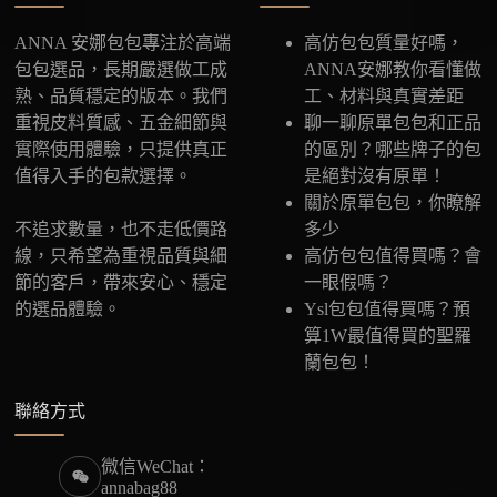
ANNA 安娜包包專注於高端
高仿包包質量好嗎，
包包選品，長期嚴選做工成
ANNA安娜教你看懂做
熟、品質穩定的版本。我們
工、材料與真實差距
重視皮料質感、五金細節與
聊一聊原單包包和正品
實際使用體驗，只提供真正
的區別？哪些牌子的包
值得入手的包款選擇。
是絕對沒有原單！
關於原單包包，你瞭解
不追求數量，也不走低價路
多少
線，只希望為重視品質與細
高仿包包值得買嗎？會
節的客戶，帶來安心、穩定
一眼假嗎？
的選品體驗。
Ysl包包值得買嗎？預
算1W最值得買的聖羅
蘭包包！
聯絡方式
微信WeChat：
annabag88